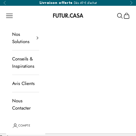
Passer au contenu
Dès 49 € d'achat
Précédent
Sui
Livraison offerte
Futur.Casa
Ouvrir la navigation
Ouvrir la
Voir l
Nos
Solutions
Conseils &
Inspirations
Avis Clients
Nous
Contacter
COMPTE